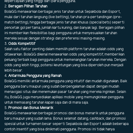
kepercayaan yang tinggi dari para pengguna.
2.
Beragam Pilihan Taruhan
BolaGG menawarkan berbagai jenis taruhan untuk Sepakbola dan Esport,
mulai dari taruhan langsung (live betting), taruhan pra-pertandingan (pre-
match betting), hingga berbagai jenis taruhan khusus (special bets) seperti
pencetak gol pertama, jumlah kartu kuning, dan banyak lagi. Beragam pilihan
ini memberikan fleksibilitas bagi pengguna untuk menyesuaikan taruhan
mereka sesuai dengan strategi dan preferensi masing-masing.
3.
Odds Kompetitif
Salah satu faktor penting dalam memilih platform taruhan adalah odds yang
ditawarkan. BolaGG dikenal menawarkan odds yang kompetitif, memberikan
peluang terbaik bagi pengguna untuk memenangkan taruhan mereka. Dengan
odds yang lebih tinggi, potensi keuntungan yang bisa diperoleh pun menjadi
lebih besar.
4.
Antarmuka Pengguna yang Ramah
BolaGG memiliki antarmuka pengguna yang intuitif dan mudah digunakan. Baik
pengguna baru maupun yang sudah berpengalaman dapat dengan mudah
menavigasi situs dan menemukan pasar taruhan yang mereka inginkan. Selain
itu, BolaGG juga menyediakan aplikasi mobile yang memungkinkan pengguna
untuk memasang taruhan kapan saja dan di mana saja.
5.
Promosi dan Bonus Menarik
BolaGG menawarkan berbagai promosi dan bonus menarik untuk pengguna
baru maupun yang sudah lama. Bonus selamat datang, cashback, dan promosi
spesial untuk turnamen besar seperti Sepakbola dan Esport adalah beberapa
contoh insentif yang bisa dinikmati pengguna. Promosi ini tidak hanya