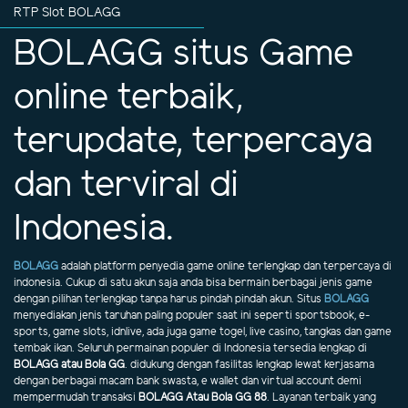
RTP Slot BOLAGG
BOLAGG situs Game
online terbaik,
terupdate, terpercaya
dan terviral di
Indonesia.
BOLAGG
adalah platform penyedia game online terlengkap dan terpercaya di
indonesia. Cukup di satu akun saja anda bisa bermain berbagai jenis game
dengan pilihan terlengkap tanpa harus pindah pindah akun. Situs
BOLAGG
menyediakan jenis taruhan paling populer saat ini seperti sportsbook, e-
sports, game slots, idnlive, ada juga game togel, live casino, tangkas dan game
tembak ikan. Seluruh permainan populer di Indonesia tersedia lengkap di
BOLAGG atau Bola GG
. didukung dengan fasilitas lengkap lewat kerjasama
dengan berbagai macam bank swasta, e wallet dan virtual account demi
mempermudah transaksi
BOLAGG Atau Bola GG 88
. Layanan terbaik yang