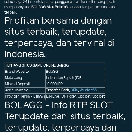
selalu siaga 24 jam untuk semua penggemar taruhan online yang sudah
mempercayakan
BOLAGG Atau Bola GG
sebagai tempat taruhan online
terbaik.
Profitan bersama dengan
situs terbaik, terupdate,
terpercaya, dan terviral di
Indonesia.
TENTANG SITUS GAME ONLINE BolaGG
Brand Website
BolaGG
Mata Uang
Indonesian Rupiah (IDR)
Minimal Deposit
10.000 IDR
Jenis Transaksi
Transfer Bank,
QRIS
,
Voucher88
.
Provider Terbaik Lainnya
IDN Live, IDN Poker, Ubo bet, Sbo bet
BOLAGG - Info RTP SLOT
Terupdate dari situs terbaik,
terupdate, terpercaya dan