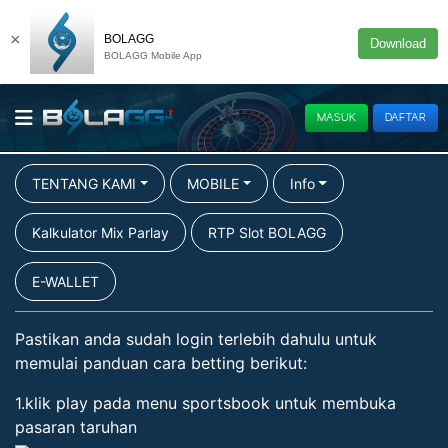
×
BOLAGG
Download
BOLAGG Mobile App
MASUK
DAFTAR
TENTANG KAMI
MOBILE
Info
Kalkulator Mix Parlay
RTP Slot BOLAGG
E-WALLET
Pastikan anda sudah login terlebih dahulu untuk
memulai panduan cara betting berikut:
1.klik play pada menu sportsbook untuk membuka
pasaran taruhan